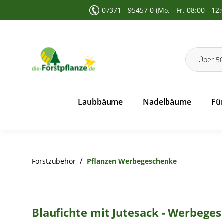
07371 - 95457 0 (Mo. - Fr. 08:00 - 12
 Suche springen
Zur Hauptnavigation springen
Laubbäume
Nadelbäume
Fü
/
Forstzubehör
Pflanzen Werbegeschenke
Blaufichte mit Jutesack - Werbege