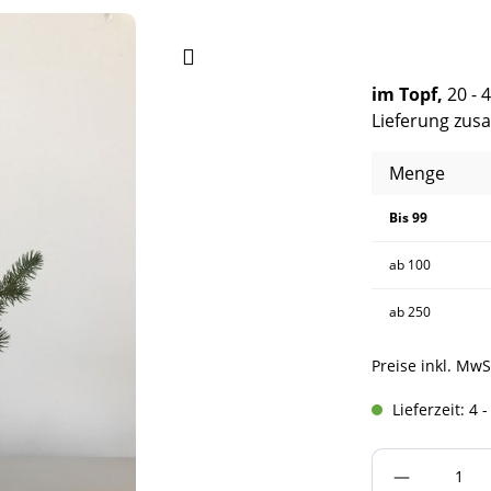
im Topf,
20 - 
Lieferung zu
Menge
Bis
99
ab
100
ab
250
Preise inkl. MwS
Lieferzeit: 4 
Produkt A