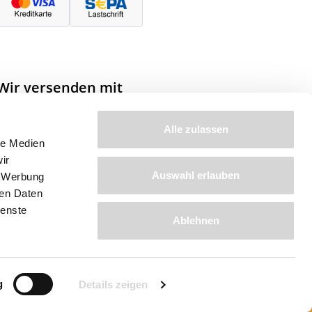
Wir versenden mit
Alle zulassen
le Medien
ir
Auswahl erlauben
, Werbung
ren Daten
ienste
Ablehnen
g
Details zeigen