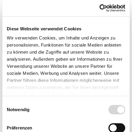
sitchensis werden ca. 2 cm lang und sind
keilförmig geschnitten. Die Nadeloberseite ist
Moosgrün, während die Blattunterseite
Stahlblau ist. Die Nadeln stehen dicht und quirlig
Diese Webseite verwendet Cookies
rings um den Ast verteilt. Die hellbraunen
Wir verwenden Cookies, um Inhalte und Anzeigen zu
Zapfen werden ca. 10 cm lang und ca. 3 cm breit
personalisieren, Funktionen für soziale Medien anbieten
und sind leicht gebogen. Wie bei allen anderen
zu können und die Zugriffe auf unsere Website zu
Fichten auch, hängen die Zapfen nach unten.
analysieren. Außerdem geben wir Informationen zu Ihrer
Verwendung unserer Website an unsere Partner für
Standort und Boden
soziale Medien, Werbung und Analysen weiter. Unsere
Partner führen diese Informationen möglicherweise mit
Fichten sind Flachwurzler und benötigen daher
weiteren Daten zusammen, die Sie ihnen bereitgestellt
immer gute Bodenverhältnisse. Der ideale
haben oder die sie im Rahmen Ihrer Nutzung der Dienste
Boden für die Sitkafichte ist mäßig trocken,
gesammelt haben.
Einwilligungsauswahl
humos, leicht sauer bis stark sauer und locker.
Notwendig
Machen Sie sich wegen des sauren pH-Werts
keine Sorgen, denn in Wäldern sauert der Boden
Präferenzen
auf Grund der fallenden Nadeln und schwer