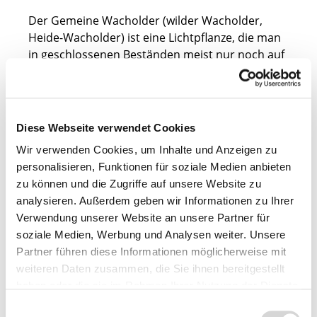
Der Gemeine Wacholder (wilder Wacholder,
Heide-Wacholder) ist eine Lichtpflanze, die man
in geschlossenen Beständen meist nur noch auf
sonnigen Magerweiden, z..B. in der Lüneburger
Heide oder auf der Schwäbischen Alb findet.
Auch in den Alpenregionen ist er weit und in
großer Zahl verbreitet. Ansonsten hat er seinen
Diese Webseite verwendet Cookies
Standort an Felsen und in lichten Wäldern, denn
Wir verwenden Cookies, um Inhalte und Anzeigen zu
er bevorzugt sonnige Orte mit eher trockenen,
personalisieren, Funktionen für soziale Medien anbieten
basisreichen und kalkhaltigen Böden.
zu können und die Zugriffe auf unsere Website zu
analysieren. Außerdem geben wir Informationen zu Ihrer
Sein natürliches Ausbreitungsgebiet von
Verwendung unserer Website an unsere Partner für
Nordamerika über Nordeuropa bis nach
soziale Medien, Werbung und Analysen weiter. Unsere
Ostsibirien macht ihn zu dem am weitesten
Partner führen diese Informationen möglicherweise mit
verbreiteten aller Nadelgehölze. Er kann bei uns
weiteren Daten zusammen, die Sie ihnen bereitgestellt
eine Höhe von bis zu 12 m erreichen und bis zu
haben oder die sie im Rahmen Ihrer Nutzung der Dienste
600 Jahre alt werden. Wacholderbeeren sind ein
gesammelt haben.
wichtiges Gewürz in der europäischen Küche.
Einwilligungsauswahl