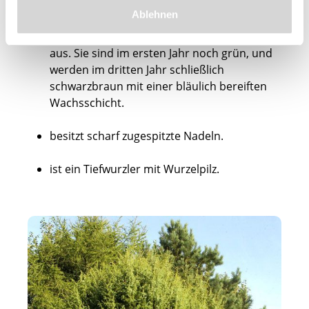
man zur Blütezeit von April bis Juni gut an
Ablehnen
den gelblichen Blüten. Die kleinen Zapfen
bilden sich im Herbst und reifen 3 Jahre lang
aus. Sie sind im ersten Jahr noch grün, und
werden im dritten Jahr schließlich
schwarzbraun mit einer bläulich bereiften
Wachsschicht.
besitzt scharf zugespitzte Nadeln.
ist ein Tiefwurzler mit Wurzelpilz.