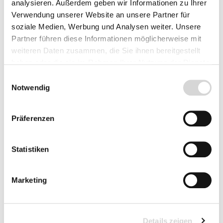
analysieren. Außerdem geben wir Informationen zu Ihrer
Nachname*
Verwendung unserer Website an unsere Partner für
soziale Medien, Werbung und Analysen weiter. Unsere
Partner führen diese Informationen möglicherweise mit
weiteren Daten zusammen, die Sie ihnen bereitgestellt
Ihre E-Mail-Adresse*
haben oder die sie im Rahmen Ihrer Nutzung der Dienste
gesammelt haben.
Einwilligungsauswahl
Notwendig
Telefon*
Präferenzen
Statistiken
Betreff*
Marketing
Kommentar*
Details zeigen