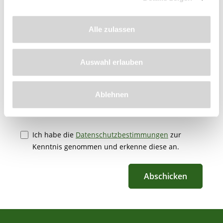
Alle zulassen
Die mit einem Stern (*) markierten Felder sind
Pflichtfelder.
Auswahl erlauben
Diese Seite ist durch reCAPTCHA geschützt und
es gelten die Datenschutzrichtlinie und
Ablehnen
Nutzungsbedingungen.
Datenschutz*
Ich habe die
Datenschutzbestimmungen
zur
Kenntnis genommen und erkenne diese an.
Abschicken