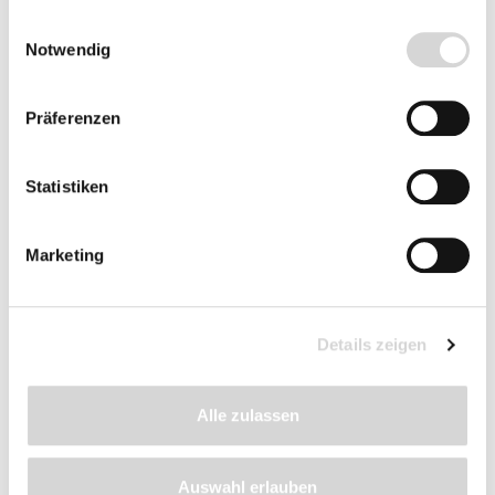
nachhaltige Verbesserung der Bodenqualität
gesammelt haben.
Einwilligungsauswahl
Flasche mit 1 Liter Inhalt
Notwendig
ab 9,99 € *
Präferenzen
Preise inkl. MwSt.
zzgl. Versandkosten
Lieferzeit: 3 - 5 Werktage
Statistiken
Marketing
Details zeigen
Alle zulassen
Auswahl erlauben