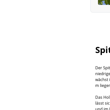
Schnurbaum
Schneeball-Ahorn
Schuppenrinden-Hickory
Schwarze Maulbeere
Südlicher Zürgelbaum
Spi
Stein-Eiche
Tupelobaum
Tulpenbaum
Der Spi
Ungarische Eiche
niedrig
wächst i
Weiße Maulbeere
m liege
Zerreiche
Das Hol
Zitterpappel
lässt si
Zuckerahorn
und im 