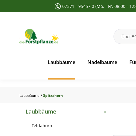
07371 - 95457 0 (Mo. - Fr. 08:00 - 12
 Suche springen
Zur Hauptnavigation springen
Laubbäume
Nadelbäume
Fü
Laubbäume
Spitzahorn
/
Laubbäume
Feldahorn