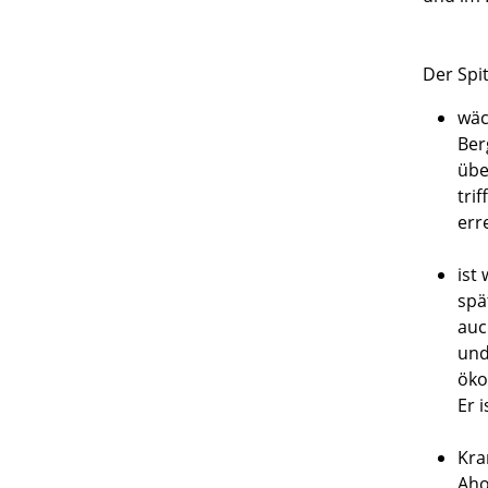
Der Spit
wäc
Ber
übe
tri
err
ist
spä
auc
und
öko
Er 
Kra
Aho