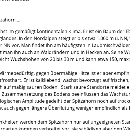
zahorn ...
hst im gemäßigt kontinentalen Klima. Er ist ein Baum der 
glandes. In den Nordalpen steigt er bis etwa 1.000 m ü. NN
r NN vor. Man findet ihn am häufigsten in Laubmischwälder
fft man ihn auch an Waldrändern und in Hecken an. Seine Wur
eicht Wuchshöhen von 20 bis 30 m und kann etwa 150, maxim
 wärmebedürftig, gegen übermäßige Hitze ist er aber empfindl
tfrosthart. Er ist kalkliebend, wächst bevorzugt auf frischen
h auf mäßig sauren Böden. Stark saure Standorte meidet er
 Zusammensetzung des Bodens beeinflussen das Wachstum d
logischen Amplitude gedeiht der Spitzahorn noch auf troc
ist auch gegen längere Überflutung weniger empfindlich als
nkheiten werden dem Spitzahorn nur auf ungeeigneten Stand
rnarten kommen verbreitet vor, sie schädigen aber den Wirt