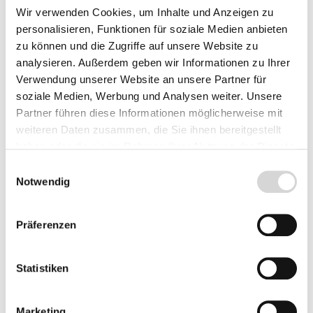
149,90 € *
Wir verwenden Cookies, um Inhalte und Anzeigen zu
personalisieren, Funktionen für soziale Medien anbieten
Preise inkl. MwSt.
zzgl. Versandkosten
zu können und die Zugriffe auf unsere Website zu
Lieferzeit: 3 - 5 Werktage
analysieren. Außerdem geben wir Informationen zu Ihrer
Verwendung unserer Website an unsere Partner für
soziale Medien, Werbung und Analysen weiter. Unsere
Partner führen diese Informationen möglicherweise mit
weiteren Daten zusammen, die Sie ihnen bereitgestellt
haben oder die sie im Rahmen Ihrer Nutzung der Dienste
gesammelt haben.
Einwilligungsauswahl
Notwendig
Präferenzen
Statistiken
Marketing