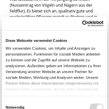
(Nusseintrag von Vögeln und Nagern aus der
Feldflur). Es bietet sich an, qualitativ gute und
wuchskräftige Pflanzen gezielt zu fördern und in
den zukünftigen Waldbestand zu übernehmen.
Die Walnuss...
Diese Webseite verwendet Cookies
Wir verwenden Cookies, um Inhalte und Anzeigen zu
ist ein sommergrüner Laubbaum, der 15 bis
personalisieren, Funktionen für soziale Medien anbieten
25 Meter, in dichteren Baumbeständen auch
zu können und die Zugriffe auf unsere Website zu
bis 30 Meter hoch wächst. Ihr
analysieren. Außerdem geben wir Informationen zu Ihrer
Höhenwachstum endet mit ca. 60 bis 80
Verwendung unserer Website an unsere Partner für
Jahren. Sie erreicht ein Alter von 150 bis 160
soziale Medien, Werbung und Analysen weiter. Unsere
Jahren. Der Baum bildet ein tief wurzelndes
Partner führen diese Informationen möglicherweise mit
Pfahl-Herzwurzelsystem und im Freistand
weiteren Daten zusammen, die Sie ihnen bereitgestellt
eine breite Krone aus.
haben oder die sie im Rahmen Ihrer Nutzung der Dienste
gesammelt haben.
ist einhäusig getrenntgeschlechtig. Auf einer
Einwilligungsauswahl
Notwendig
Pflanze gibt es also weibliche und männliche