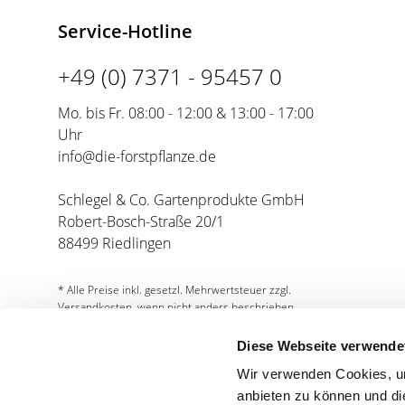
Tränenkiefer
Kaukasische Flügelnuss
Service-Hotline
Weihrauchzeder
Lederhülsenbaum
+49 (0) 7371 - 95457 0
Leierblättrige Eiche
Mo. bis Fr. 08:00 - 12:00 & 13:00 - 17:00
Morgenländische Platane
Uhr
Orient-Buche
info@die-forstpflanze.de
Pekanuss
Schlegel & Co. Gartenprodukte GmbH
Rot-Ahorn
Robert-Bosch-Straße 20/1
88499 Riedlingen
Rot-Esche
Silberahorn
* Alle Preise inkl. gesetzl. Mehrwertsteuer zzgl.
Sumpfeiche
Versandkosten, wenn nicht anders beschrieben.
Scharlacheiche
Diese Webseite verwende
Schindel-Eiche
Wir verwenden Cookies, um
anbieten zu können und di
Schnurbaum