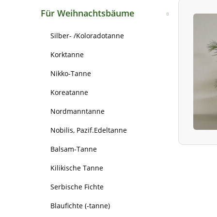
Bergahorn
Weißtanne
Für Weihnachtsbäume
Spitzahorn
Große Küstentanne
Silber- /Koloradotanne
Rosskastanie
Nordmanntanne
Korktanne
Schwarzerle/Roterle
Ginkgo/Fächerblattbaum
Nikko-Tanne
Grauerle/Weisserle
Gemeiner Wacholder
Koreatanne
Sandbirke
Europäische Lärche
Nordmanntanne
Moorbirke
Japanische Lärche
Nobilis, Pazif.Edeltanne
Lindenblättrige Birke
Hybridlärche
Balsam-Tanne
Hainbuche/Weissbuche
Urweltmammutbaum
Kilikische Tanne
Edelkastanie, Marone
Sumpfzypresse
Serbische Fichte
Baumhasel
(Rot-) Fichte
Blaufichte (-tanne)
Rotbuche