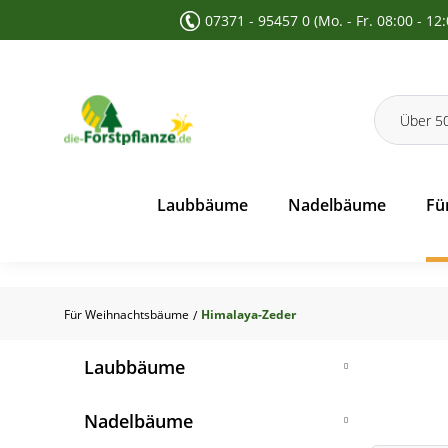
07371 - 95457 0 (Mo. - Fr. 08:00 - 12
 Suche springen
Zur Hauptnavigation springen
Laubbäume
Nadelbäume
Fü
Für Weihnachtsbäume
Himalaya-Zeder
/
Laubbäume
Feldahorn
Nadelbäume