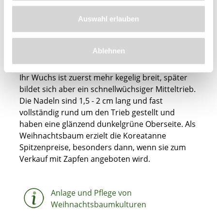
hoch. Unreife Zapfen sind auffällig violett oder
rötlich-braun, faßförmig, meist nach der Spitze
Auswahl erlauben
hin etwas verbreitert. Die reifen Zapfen sind
braun bis schwarz.
Ablehnen
Die Koreatanne wird ein 10 - 15 m hoher Baum.
Ihr Wuchs ist zuerst mehr kegelig breit, später
bildet sich aber ein schnellwüchsiger Mitteltrieb.
Die Nadeln sind 1,5 - 2 cm lang und fast
vollständig rund um den Trieb gestellt und
haben eine glänzend dunkelgrüne Oberseite. Als
Weihnachtsbaum erzielt die Koreatanne
Spitzenpreise, besonders dann, wenn sie zum
Verkauf mit Zapfen angeboten wird.
Anlage und Pflege von
Weihnachtsbaumkulturen