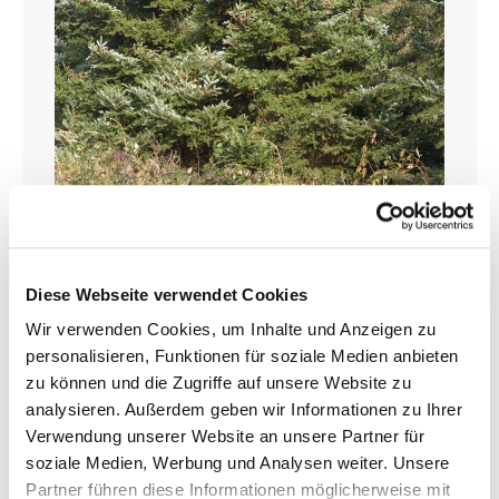
Koreatanne (Abies koreana)
Diese Webseite verwendet Cookies
Qualität: 2+1 (3-jährig verpflanzt)
Wir verwenden Cookies, um Inhalte und Anzeigen zu
Grösse: 10 - 15 cm
personalisieren, Funktionen für soziale Medien anbieten
zu können und die Zugriffe auf unsere Website zu
Wurzelnackte Forstpflanzen sind ab Mitte Oktober 2026 bis Ende April 2027 lieferbar!
analysieren. Außerdem geben wir Informationen zu Ihrer
Sie können bereits jetzt für Herbst vorbestellen!
Verwendung unserer Website an unsere Partner für
ab 1,59 € *
soziale Medien, Werbung und Analysen weiter. Unsere
Preise inkl. MwSt.
zzgl. Versandkosten
Partner führen diese Informationen möglicherweise mit