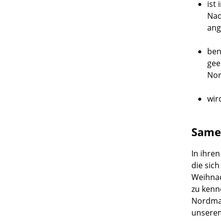
ist
Nad
ang
ben
gee
Nor
wir
Same
In ihre
die sic
Weihnac
zu kenn
Nordman
unserem