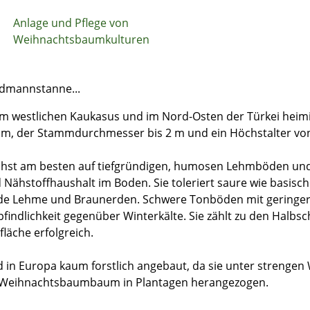
Anlage und Pflege von
Weihnachtsbaumkulturen
dmannstanne...
 im westlichen Kaukasus und im Nord-Osten der Türkei heimi
m, der Stammdurchmesser bis 2 m und ein Höchstalter von
hst am besten auf tiefgründigen, humosen Lehmböden und 
 Nähstoffhaushalt im Boden. Sie toleriert saure wie basis
de Lehme und Braunerden. Schwere Tonböden mit geringer 
findlichkeit gegenüber Winterkälte. Sie zählt zu den Halbs
ifläche erfolgreich.
d in Europa kaum forstlich angebaut, da sie unter strengen W
 Weihnachtsbaumbaum in Plantagen herangezogen.