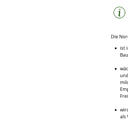
Die Nor
ist
Bau
wäc
und
mil
Emp
Fre
wir
als