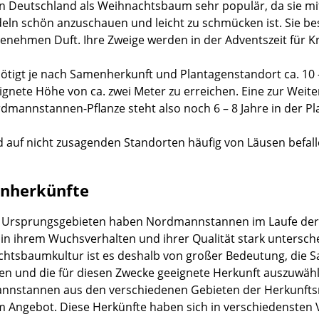
 in Deutschland als Weihnachtsbaum sehr populär, da sie mi
eln schön anzuschauen und leicht zu schmücken ist. Sie bes
enehmen Duft. Ihre Zweige werden in der Adventszeit für 
ötigt je nach Samenherkunft und Plantagenstandort ca. 10
ignete Höhe von ca. zwei Meter zu erreichen. Eine zur Weiter
dmannstannen-Pflanze steht also noch 6 – 8 Jahre in der Pl
d auf nicht zusagenden Standorten häufig von Läusen befalle
nherkünfte
n Ursprungsgebieten haben Nordmannstannen im Laufe der Z
h in ihrem Wuchsverhalten und ihrer Qualität stark untersch
htsbaumkultur ist es deshalb von großer Bedeutung, die 
en und die für diesen Zwecke geeignete Herkunft auszuwähl
nstannen aus den verschiedenen Gebieten der Herkunftsre
 Angebot. Diese Herkünfte haben sich in verschiedensten V