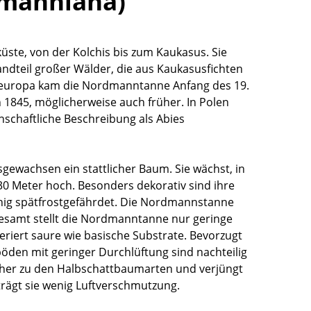
manniana)
te, von der Kolchis bis zum Kaukasus. Sie
standteil großer Wälder, die aus Kaukasusfichten
eleuropa kam die Nordmanntanne Anfang des 19.
1845, möglicherweise auch früher. In Polen
nschaftliche Beschreibung als Abies
wachsen ein stattlicher Baum. Sie wächst, in
30 Meter hoch. Besonders dekorativ sind ihre
wenig spätfrostgefährdet. Die Nordmannstanne
sgesamt stellt die Nordmanntanne nur geringe
iert saure wie basische Substrate. Bevorzugt
en mit geringer Durchlüftung sind nachteilig
 eher zu den Halbschattbaumarten und verjüngt
rträgt sie wenig Luftverschmutzung.