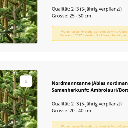
Qualität: 2+3 (5-jährig verpflanzt)
Grösse: 25 - 50 cm
Wurzelnackte Forstpflanzen sind ab Mitte Oktob
Ende April 2027 lieferbar! Sie können bereits jetz
vorbestellen!
Nordmanntanne (Abies nordman
Samenherkunft: Ambrolauri/Bor
Qualität: 2+3 (5-jährig verpflanzt)
Grösse: 20 - 40 cm
Wurzelnackte Forstpflanzen sind ab Mitte Oktob