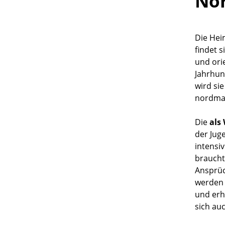
No
Schneeball-Ahorn
Schuppenrinden-Hickory
Die Hei
findet s
Schwarze Maulbeere
und ori
Südlicher Zürgelbaum
Jahrhun
wird si
Stein-Eiche
nordman
Tupelobaum
Tulpenbaum
Die
als
der Jug
Ungarische Eiche
intensi
Weiße Maulbeere
braucht
Ansprüc
Zerreiche
werden 
Zitterpappel
und erh
sich au
Zuckerahorn