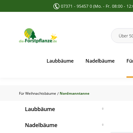
07371 - 95457 0 (Mo. - Fr. 08:00 - 12
 Suche springen
Zur Hauptnavigation springen
Laubbäume
Nadelbäume
Fü
Für Weihnachtsbäume
Nordmanntanne
/
Laubbäume
Feldahorn
Nadelbäume