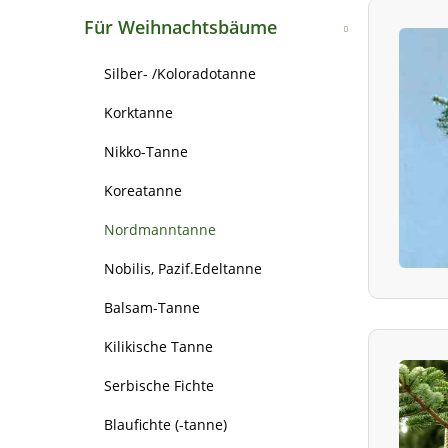
Bergahorn
Weißtanne
Für Weihnachtsbäume
Spitzahorn
Große Küstentanne
Silber- /Koloradotanne
Rosskastanie
Nordmanntanne
Korktanne
Schwarzerle/Roterle
Ginkgo/Fächerblattbaum
Nikko-Tanne
Grauerle/Weisserle
Gemeiner Wacholder
Koreatanne
Sandbirke
Europäische Lärche
Nordmanntanne
Moorbirke
Japanische Lärche
Nobilis, Pazif.Edeltanne
Lindenblättrige Birke
Hybridlärche
Balsam-Tanne
Hainbuche/Weissbuche
Urweltmammutbaum
Kilikische Tanne
Edelkastanie, Marone
Sumpfzypresse
Serbische Fichte
Baumhasel
(Rot-) Fichte
Blaufichte (-tanne)
Rotbuche