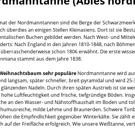
rdmanntanne (Abies nord
mat der Nordmanntannen sind die Berge der Schwarzmeerküs
ich überdies an einigen Stellen Kleinasiens. Dort ist sie Be
entalischen Buchen gebildet werden. Nach West- und Mitt
derts: Nach England in den Jahren 1810-1848, nach Böhmen 
e überraschenderweise schon 1806 erwähnt. Die erste wisse
niana stammt aus dem Jahre 1838.
 Weihnachtsbaum sehr populäre
Nordmanntanne wird ausge
end langsam, später schneller, breit-pyramidal und wird 25-
v glänzenden Nadeln. Durch ihren späten Austrieb ist sie 
 hohe Luftfeuchtigkeit und frische, tiefgründige Böden. In
he an den Wasser- und Nähstoffhaushalt im Boden und toler
humusreiche, milde Lehme und Braunerden. Schwere Tonböd
öhen die Empfindlichkeit gegenüber Winterkälte. Sie zählt
ch auf der Freifläche erfolgreich. Wie unsere Weißtanne, ve