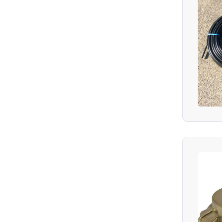
Stein-Eiche
Tupelobaum
Tulpenbaum
Ungarische Eiche
Weiße Maulbeere
Zerreiche
Zitterpappel
Zuckerahorn