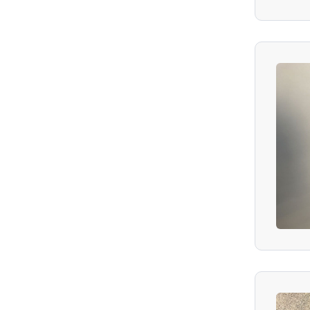
Feldulme
Orient-Buche
Flatterulme
Pekanuss
Bergulme
Rot-Ahorn
Rot-Esche
Silberahorn
Sumpfeiche
Scharlacheiche
Schindel-Eiche
Schnurbaum
Schneeball-Ahorn
Schuppenrinden-Hickory
Schwarze Maulbeere
Südlicher Zürgelbaum