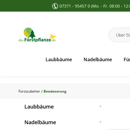
07371 - 95457 0 (Mo. - Fr. 08:00 - 12
 Suche springen
Zur Hauptnavigation springen
Laubbäume
Nadelbäume
Fü
Forstzubehör
Bewässerung
/
Laubbäume
Feldahorn
Nadelbäume