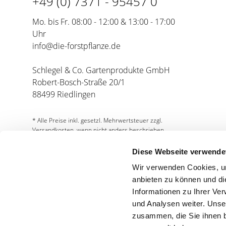
+49 (0) 7371 - 95457 0
Mo. bis Fr. 08:00 - 12:00 & 13:00 - 17:00
Uhr
info@die-forstpflanze.de
Schlegel & Co. Gartenprodukte GmbH
Robert-Bosch-Straße 20/1
88499 Riedlingen
* Alle Preise inkl. gesetzl. Mehrwertsteuer zzgl.
Versandkosten, wenn nicht anders beschrieben.
Diese Webseite verwende
Wir verwenden Cookies, um
anbieten zu können und di
Informationen zu Ihrer Ve
und Analysen weiter. Unse
Partnershops
zusammen, die Sie ihnen b