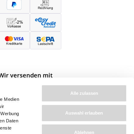
Wir versenden mit
Alle zulassen
le Medien
ir
Auswahl erlauben
, Werbung
ren Daten
ienste
Ablehnen