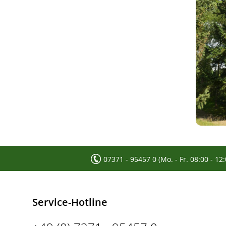
Schneeball-Ahorn
Schuppenrinden-Hickory
Schwarze Maulbeere
Südlicher Zürgelbaum
Stein-Eiche
Tupelobaum
Tulpenbaum
Ungarische Eiche
Weiße Maulbeere
07371 - 95457 0 (Mo. - Fr. 08:00 - 12
Zerreiche
Zitterpappel
Service-Hotline
Zuckerahorn