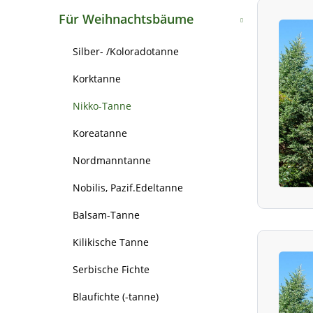
Bergahorn
Weißtanne
Für Weihnachtsbäume
Spitzahorn
Große Küstentanne
Silber- /Koloradotanne
Rosskastanie
Nordmanntanne
Korktanne
Schwarzerle/Roterle
Ginkgo/Fächerblattbaum
Nikko-Tanne
Grauerle/Weisserle
Gemeiner Wacholder
Koreatanne
Sandbirke
Europäische Lärche
Nordmanntanne
Moorbirke
Japanische Lärche
Nobilis, Pazif.Edeltanne
Lindenblättrige Birke
Hybridlärche
Balsam-Tanne
Hainbuche/Weissbuche
Urweltmammutbaum
Kilikische Tanne
Edelkastanie, Marone
Sumpfzypresse
Serbische Fichte
Baumhasel
(Rot-) Fichte
Blaufichte (-tanne)
Rotbuche