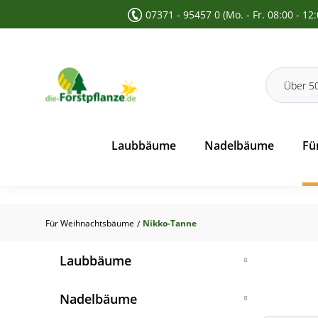
07371 - 95457 0 (Mo. - Fr. 08:00 - 12
 Suche springen
Zur Hauptnavigation springen
Laubbäume
Nadelbäume
Fü
Für Weihnachtsbäume
Nikko-Tanne
/
Laubbäume
Feldahorn
Nadelbäume