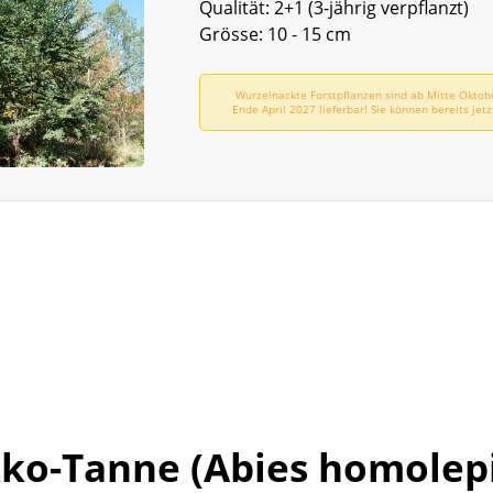
Qualität: 2+1 (3-jährig verpflanzt)
Grösse: 10 - 15 cm
Wurzelnackte Forstpflanzen sind ab Mitte Oktob
Ende April 2027 lieferbar! Sie können bereits jetz
vorbestellen!
ko-Tanne (Abies homolepi