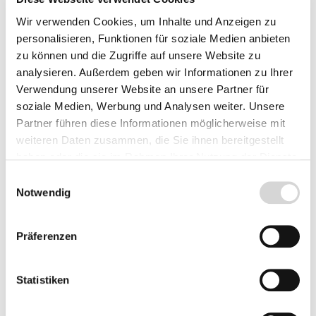
Wir verwenden Cookies, um Inhalte und Anzeigen zu
personalisieren, Funktionen für soziale Medien anbieten
zu können und die Zugriffe auf unsere Website zu
analysieren. Außerdem geben wir Informationen zu Ihrer
Verwendung unserer Website an unsere Partner für
soziale Medien, Werbung und Analysen weiter. Unsere
Partner führen diese Informationen möglicherweise mit
Feldahorn (Acer campestre)
weiteren Daten zusammen, die Sie ihnen bereitgestellt
haben oder die sie im Rahmen Ihrer Nutzung der Dienste
Qualität: 1+0 (1-jähriger Sämling)
gesammelt haben.
Einwilligungsauswahl
Grösse: 30 - 50 cm
Notwendig
Wurzelnackte Forstpflanzen sind ab Mitte Oktober 2026 bis Ende April 2027 lieferbar!
Sie können bereits jetzt für Herbst vorbestellen!
Präferenzen
ab 0,79 € *
Preise inkl. MwSt.
zzgl. Versandkosten
Statistiken
Lieferzeit: 4 - 8 Werktage