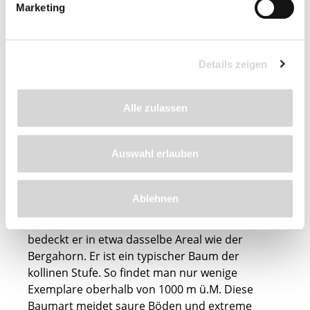
Marketing
Details zeigen
Feldahorn (Acer
Alle zulassen
campestre)
Auswahl erlauben
Der Feldahorn ist hauptsächlich in
Ablehnen
mitteldeutschen Trockengebieten und in
Eichentrockenwäldern verbreitet, ansonsten
bedeckt er in etwa dasselbe Areal wie der
Bergahorn. Er ist ein typischer Baum der
kollinen Stufe. So findet man nur wenige
Exemplare oberhalb von 1000 m ü.M. Diese
Baumart meidet saure Böden und extreme