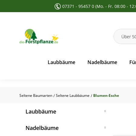
07371 - 95457 0 (Mo. - Fr. 08:00 - 12
 Suche springen
Zur Hauptnavigation springen
Laubbäume
Nadelbäume
Fü
Seltene Baumarten
Seltene Laubbäume
Blumen-Esche
/
/
Laubbäume
Feldahorn
Nadelbäume