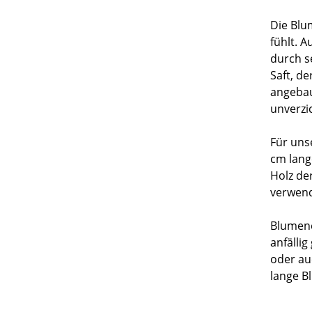
sonstige Hilfsmittel
Die Blu
Pflanz- und Pflegegeräte
fühlt. 
Spaten
Bewässerung
durch s
Saft, d
Pflanz- und Pflegehacken
Pflanzen Werbegeschenke
angebau
Ersatzstiele
unverzi
Für unse
cm lang
Holz de
verwend
Blumene
anfälli
oder au
lange B