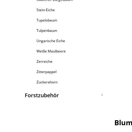
Stein-Eiche
Tupelobaum
Tulpenbaum
Ungarische Eiche
Weiße Maulbeere
Zerreiche
Zitterpappel
Zuckerahorn
Forstzubehör
Schäl- Fege- Verbissschutz
mechanischer Schutz
Düngung
Blum
biologischer Schutz
Mulchplatten