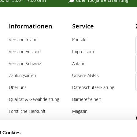
:00 & 13:00 - 17:00 Uhr)
über 100 Jahre Erfahrung
Informationen
Service
Versand Inland
Kontakt
Versand Ausland
Impressum
Versand Schweiz
Anfahrt
Zahlungsarten
Unsere AGB's
Über uns
Datenschutzerklärung
Qualität & Gewährleistung
Barrierefreiheit
Forstliche Herkunft
Magazin
Pflanz- und Pflegeanleitung
Gutscheine
Forst
t Cookies