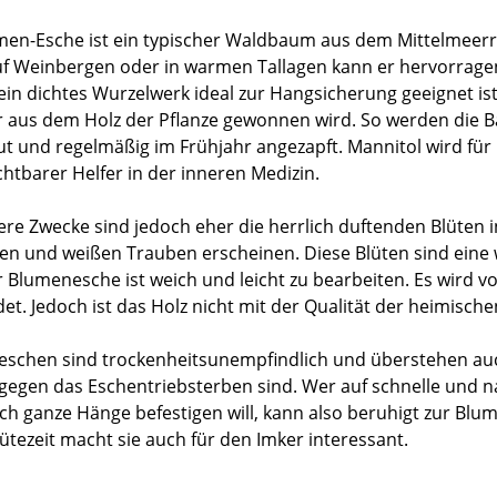
men-Esche ist ein typischer Waldbaum aus dem Mittelmeerr
Auf Weinbergen oder in warmen Tallagen kann er hervorragen
ein dichtes Wurzelwerk ideal zur Hangsicherung geeignet ist.
er aus dem Holz der Pflanze gewonnen wird. So werden die 
t und regelmäßig im Frühjahr angezapft. Mannitol wird für
chtbarer Helfer in der inneren Medizin.
re Zwecke sind jedoch eher die herrlich duftenden Blüten in
en und weißen Trauben erscheinen. Diese Blüten sind eine 
r Blumenesche ist weich und leicht zu bearbeiten. Es wird v
et. Jedoch ist das Holz nicht mit der Qualität der heimisch
schen sind trockenheitsunempfindlich und überstehen auc
g gegen das Eschentriebsterben sind. Wer auf schnelle und 
ch ganze Hänge befestigen will, kann also beruhigt zur Blu
lütezeit macht sie auch für den Imker interessant.