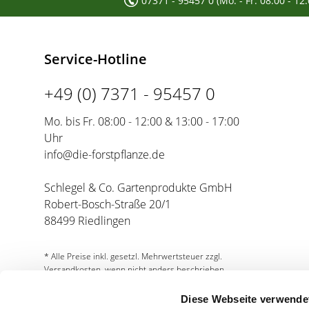
07371 - 95457 0 (Mo. - Fr. 08:00 - 12
Service-Hotline
+49 (0) 7371 - 95457 0
Mo. bis Fr. 08:00 - 12:00 & 13:00 - 17:00
Uhr
info@die-forstpflanze.de
Schlegel & Co. Gartenprodukte GmbH
Robert-Bosch-Straße 20/1
88499 Riedlingen
* Alle Preise inkl. gesetzl. Mehrwertsteuer zzgl.
Versandkosten, wenn nicht anders beschrieben.
Diese Webseite verwende