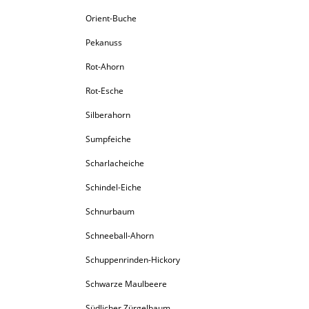
Feldulme
Orient-Buche
Flatterulme
Pekanuss
Bergulme
Rot-Ahorn
Rot-Esche
Silberahorn
Sumpfeiche
Scharlacheiche
Schindel-Eiche
Schnurbaum
Schneeball-Ahorn
Schuppenrinden-Hickory
Schwarze Maulbeere
Südlicher Zürgelbaum