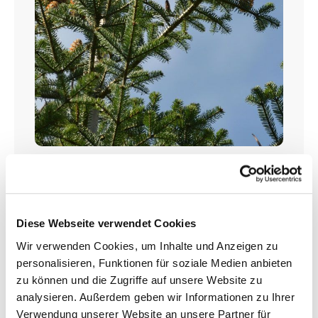
Weisstanne (Abies alba)
Qualität: 2+2 oder 2+3 (4- oder 5-jährig
verpflanzt)
Diese Webseite verwendet Cookies
Grösse: 20-40 cm
Wir verwenden Cookies, um Inhalte und Anzeigen zu
personalisieren, Funktionen für soziale Medien anbieten
Wurzelnackte Forstpflanzen sind ab Mitte Oktober 2026 bis Ende April 2027 lieferbar!
Sie können bereits jetzt für Herbst vorbestellen!
zu können und die Zugriffe auf unsere Website zu
analysieren. Außerdem geben wir Informationen zu Ihrer
ab 1,63 € *
Verwendung unserer Website an unsere Partner für