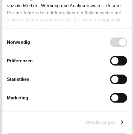
Preise inkl. MwSt.
zzgl. Versandkosten
soziale Medien, Werbung und Analysen weiter. Unsere
Lieferzeit: 4 - 8 Werktage
Partner führen diese Informationen möglicherweise mit
weiteren Daten zusammen, die Sie ihnen bereitgestellt
haben oder die sie im Rahmen Ihrer Nutzung der Dienste
gesammelt haben.
Einwilligungsauswahl
Notwendig
Präferenzen
Statistiken
Marketing
Details zeigen