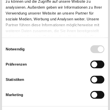
zu können und die Zugriffe auf unsere Website zu
analysieren. Außerdem geben wir Informationen zu Ihrer
Herkunft
Verwendung unserer Website an unsere Partner für
soziale Medien, Werbung und Analysen weiter. Unsere
Partner führen diese Informationen möglicherweise mit
weiteren Daten zusammen, die Sie ihnen bereitgestellt
Produkt Anzahl: Gib den gewünschten Wer
Vorbestellen
haben oder die sie im Rahmen Ihrer Nutzung der Dienste
gesammelt haben.
Einwilligungsauswahl
Notwendig
Fragen zum Artikel
Präferenzen
Beschreibung
Statistiken
Bewertungen
Marketing