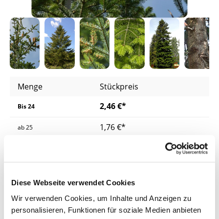
Menge
Stückpreis
2,46 €*
Bis
24
1,76 €*
ab
25
1,69 €*
ab
200
1,63 €*
ab
400
Diese Webseite verwendet Cookies
Preise inkl. MwSt.
zzgl. Versandkosten
Wir verwenden Cookies, um Inhalte und Anzeigen zu
personalisieren, Funktionen für soziale Medien anbieten
Lieferzeit: 4 - 8 Werktage