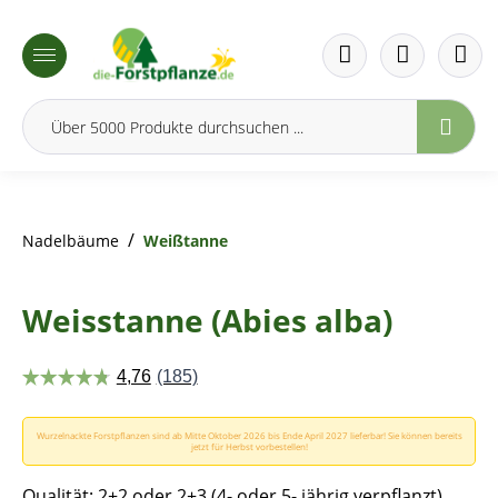
inhalt springen
/
Nadelbäume
Weißtanne
Weisstanne (Abies alba)
Wurzelnackte Forstpflanzen sind ab Mitte Oktober 2026 bis Ende April 2027 lieferbar! Sie können bereits
jetzt für Herbst vorbestellen!
Qualität: 2+2 oder 2+3 (4- oder 5- jährig verpflanzt)