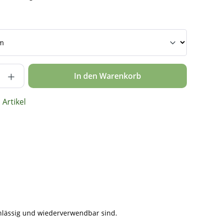
nzahl: Gib den gewünschten Wert ein ode
In den Warenkorb
Artikel
rchlässig und wiederverwendbar sind.