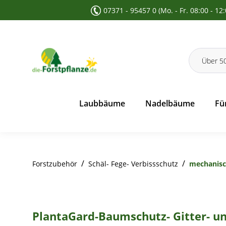
07371 - 95457 0 (Mo. - Fr. 08:00 - 12
 Suche springen
Zur Hauptnavigation springen
Laubbäume
Nadelbäume
Fü
/
/
Forstzubehör
Schäl- Fege- Verbissschutz
mechanisc
PlantaGard-Baumschutz- Gitter- u