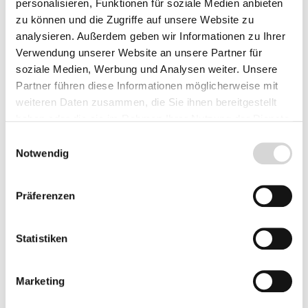
personalisieren, Funktionen für soziale Medien anbieten
zu können und die Zugriffe auf unsere Website zu
Standort
analysieren. Außerdem geben wir Informationen zu Ihrer
Verwendung unserer Website an unsere Partner für
Abies cilicica verträgt Hitze und Trockenheit. Sie
soziale Medien, Werbung und Analysen weiter. Unsere
gedeiht auch auf stark kalkhaltigen Böden. Wenn
Partner führen diese Informationen möglicherweise mit
die Böden sandig sind, sollte wieder auf eine
weiteren Daten zusammen, die Sie ihnen bereitgestellt
gute Wasserversorgung geachtet werden, denn
haben oder die sie im Rahmen Ihrer Nutzung der Dienste
sonst kann es tatsächlich in Extremsituationen
gesammelt haben.
Einwilligungsauswahl
auch mal zu Trockenschäden kommen.
Notwendig
Staunässe wird nicht vertragen.
Präferenzen
Eignung zum Weihnachtsbaum
Statistiken
Die Kilikische Tanne wächst sehr dicht und
gleichmäßig und das bei einer sehr hohen
Wuchsleistung. Sie ist schnittverträglich und
Marketing
kann problemlos korrigiert werden. Sie wächst