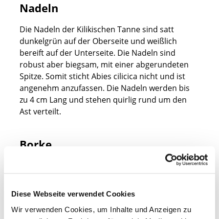
Nadeln
Die Nadeln der Kilikischen Tanne sind satt
dunkelgrün auf der Oberseite und weißlich
bereift auf der Unterseite. Die Nadeln sind
robust aber biegsam, mit einer abgerundeten
Spitze. Somit sticht Abies cilicica nicht und ist
angenehm anzufassen. Die Nadeln werden bis
zu 4 cm Lang und stehen quirlig rund um den
Ast verteilt.
Borke
Die Rinde der Kilikischen Tanne ist bei
Jungbäumen noch glatt und hellgrau, während
sie in zunehmendem Alter rissig wird und
Diese Webseite verwendet Cookies
einzelne Platten entstehen. Dieses Phänomen ist
Wir verwenden Cookies, um Inhalte und Anzeigen zu
fast bei allen Tannen gleich.