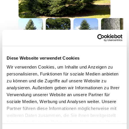
6,95 €*
Diese Webseite verwendet Cookies
Preise inkl. MwSt.
zzgl. Versandkosten
Wir verwenden Cookies, um Inhalte und Anzeigen zu
personalisieren, Funktionen für soziale Medien anbieten
Nicht lieferbar
zu können und die Zugriffe auf unsere Website zu
analysieren. Außerdem geben wir Informationen zu Ihrer
Fragen zum Artikel
Verwendung unserer Website an unsere Partner für
soziale Medien, Werbung und Analysen weiter. Unsere
Partner führen diese Informationen möglicherweise mit
Beschreibung
weiteren Daten zusammen, die Sie ihnen bereitgestellt
haben oder die sie im Rahmen Ihrer Nutzung der Dienste