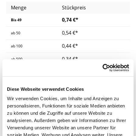
Menge
Stückpreis
0,74 €*
Bis
49
0,54 €*
ab
50
0,44 €*
ab
100
0,34 €*
ab
500
0,24 €*
ab
1000
Preise inkl. MwSt.
zzgl. Versandkosten
Diese Webseite verwendet Cookies
Wir verwenden Cookies, um Inhalte und Anzeigen zu
Lieferzeit: 3 - 5 Werktage
personalisieren, Funktionen für soziale Medien anbieten
Produkt Anzahl: Gib den gewünschten Wer
zu können und die Zugriffe auf unsere Website zu
In den Warenkorb
analysieren. Außerdem geben wir Informationen zu Ihrer
Verwendung unserer Website an unsere Partner für
Fragen zum Artikel
soziale Medien, Werbung und Analysen weiter. Unsere