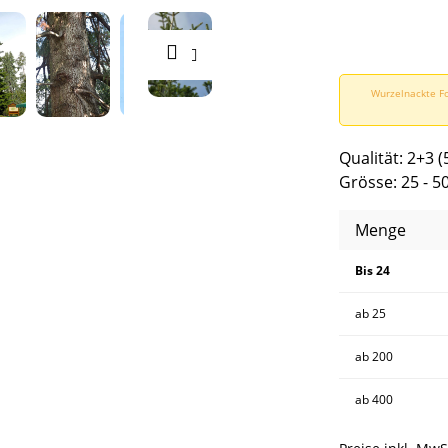
Wurzelnackte Fo
Qualität: 2+3 (
Grösse: 25 - 5
Menge
Bis
24
ab
25
ab
200
ab
400