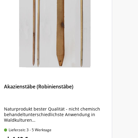
Akazienstäbe (Robinienstäbe)
Plan
Netz
Naturprodukt bester Qualität - nicht chemisch
300 
behandeltunterschiedlichste Anwendung in
Farb
Waldkulturen
Hüls
150 x 2,2 x 2,2 cm, angespitzt, 4-kantig gesägt
Lieferzeit: 3 - 5 Werktage
Lie