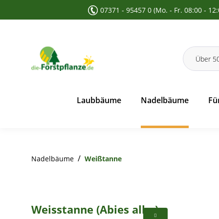
07371 - 95457 0 (Mo. - Fr. 08:00 - 12
 Suche springen
Zur Hauptnavigation springen
Laubbäume
Nadelbäume
Fü
/
Nadelbäume
Weißtanne
Weisstanne (Abies alba)