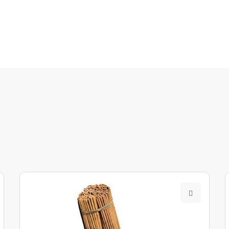
e Bucht
hes Binnenland
ßer Niederlausitz