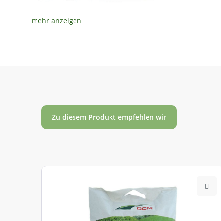
Zu diesem Produkt empfehlen wir
827 01
Nordsee-Küstenraum und Rheinisch-Westfälisch
827 02
Nordostdeutsches Tiefland und Niedersächsisc
827 03
Mittel- und Ostdeutsches Tief- und Hügelland au
827 04
Niederlausitz
827 05
Westdeutsches Bergland und Oberrheingraben