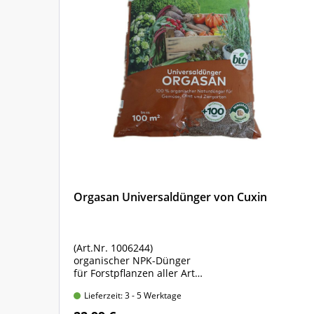
827 06
Thüringisch-Sächsisch-Nordostbayerische Mittel
827 07
Bayerischer und Oberpfälzer Wald
827 08
Schwarzwald und Albtrauf
827 09
Schwäbisch-Fränkischer Wald
827 10
Übriges Süddeutschland
827 11
Alpen und Alpenvorland, submontane Stufe
Orgasan Universaldünger von Cuxin
827 12
Alpen und Alpenvorland, hochmontane Stufe
(Art.Nr. 1006244)
t
organischer NPK-Dünger
für Forstpflanzen aller Art
Sack mit 5 kg Inhalt
Lieferzeit: 3 - 5 Werktage