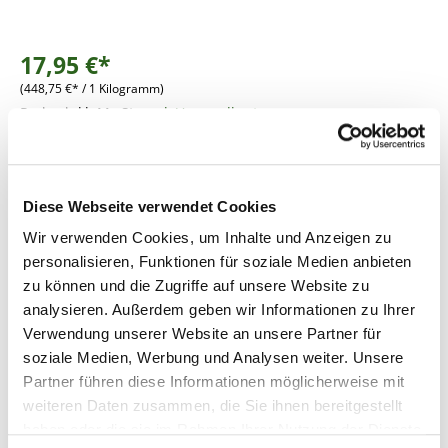
17,95 €*
(448,75 €* / 1 Kilogramm)
Preise inkl. MwSt.
zzgl. Versandkosten
Lieferzeit: 3 - 5 Werktage
Produkt Anzahl: Gib den gewünschten Wer
Diese Webseite verwendet Cookies
In den Warenkorb
Wir verwenden Cookies, um Inhalte und Anzeigen zu
personalisieren, Funktionen für soziale Medien anbieten
Fragen zum Artikel
zu können und die Zugriffe auf unsere Website zu
analysieren. Außerdem geben wir Informationen zu Ihrer
Verwendung unserer Website an unsere Partner für
soziale Medien, Werbung und Analysen weiter. Unsere
Beschreibung
Partner führen diese Informationen möglicherweise mit
weiteren Daten zusammen, die Sie ihnen bereitgestellt
haben oder die sie im Rahmen Ihrer Nutzung der Dienste
Bewertungen