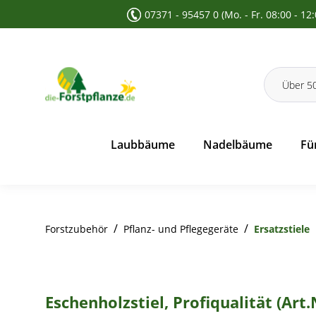
07371 - 95457 0 (Mo. - Fr. 08:00 - 12
 Suche springen
Zur Hauptnavigation springen
Laubbäume
Nadelbäume
Fü
/
/
Forstzubehör
Pflanz- und Pflegegeräte
Ersatzstiele
Eschenholzstiel, Profiqualität (Art.