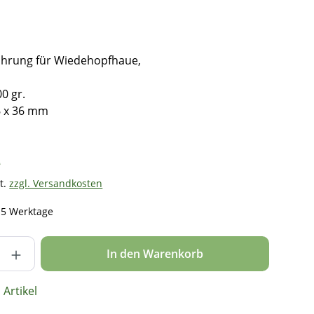
ührung für Wiedehopfhaue,
00 gr.
6 x 36 mm
*
t.
zzgl. Versandkosten
- 5 Werktage
nzahl: Gib den gewünschten Wert ein ode
In den Warenkorb
Artikel