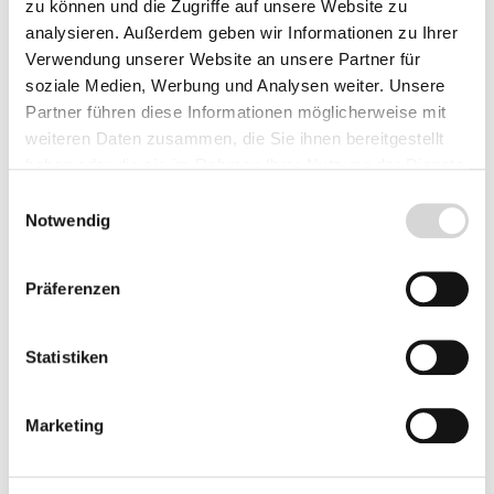
zu können und die Zugriffe auf unsere Website zu
analysieren. Außerdem geben wir Informationen zu Ihrer
Menge
Stückpreis
Verwendung unserer Website an unsere Partner für
soziale Medien, Werbung und Analysen weiter. Unsere
3,49 €*
Bis
9
Partner führen diese Informationen möglicherweise mit
weiteren Daten zusammen, die Sie ihnen bereitgestellt
2,89 €*
ab
10
haben oder die sie im Rahmen Ihrer Nutzung der Dienste
gesammelt haben.
2,49 €*
ab
25
Einwilligungsauswahl
Notwendig
2,29 €*
ab
50
Präferenzen
Preise inkl. MwSt.
zzgl. Versandkosten
Lieferzeit: 4 - 8 Werktage
Statistiken
Produkt Anzahl: Gib den gewünschten Wer
Vorbestellen
Marketing
Fragen zum Artikel