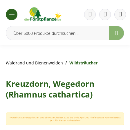
inhalt springen
/
Waldrand und Bienenweiden
Wildsträucher
Kreuzdorn, Wegedorn
(Rhamnus cathartica)
Wurzelnackte Forstpflanzen sind ab Mitte Oktober 2026 bis Ende April 2027 lieferbar! Sie können bereits
jetzt für Herbst vorbestellen!