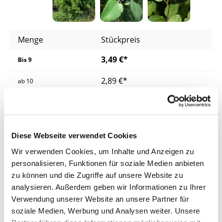
Menge
Stückpreis
3,49 €*
Bis
9
2,89 €*
ab
10
2,49 €*
ab
25
2,29 €*
ab
50
Diese Webseite verwendet Cookies
Preise inkl. MwSt.
zzgl. Versandkosten
Wir verwenden Cookies, um Inhalte und Anzeigen zu
personalisieren, Funktionen für soziale Medien anbieten
Lieferzeit: 4 - 8 Werktage
zu können und die Zugriffe auf unsere Website zu
analysieren. Außerdem geben wir Informationen zu Ihrer
Produkt Anzahl: Gib den gewünschten Wer
Vorbestellen
Verwendung unserer Website an unsere Partner für
soziale Medien, Werbung und Analysen weiter. Unsere