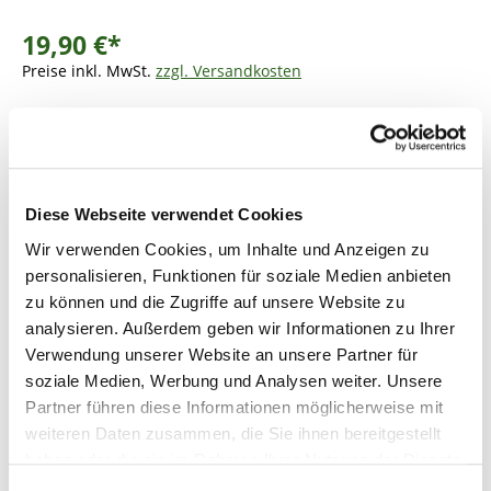
19,90 €*
Preise inkl. MwSt.
zzgl. Versandkosten
Lieferzeit: 3 - 5 Werktage
Produkt Anzahl: Gib den gewünschten Wer
In den Warenkorb
Diese Webseite verwendet Cookies
Fragen zum Artikel
Wir verwenden Cookies, um Inhalte und Anzeigen zu
personalisieren, Funktionen für soziale Medien anbieten
zu können und die Zugriffe auf unsere Website zu
analysieren. Außerdem geben wir Informationen zu Ihrer
Beschreibung
Verwendung unserer Website an unsere Partner für
soziale Medien, Werbung und Analysen weiter. Unsere
Partner führen diese Informationen möglicherweise mit
Bewertungen
weiteren Daten zusammen, die Sie ihnen bereitgestellt
haben oder die sie im Rahmen Ihrer Nutzung der Dienste
gesammelt haben.