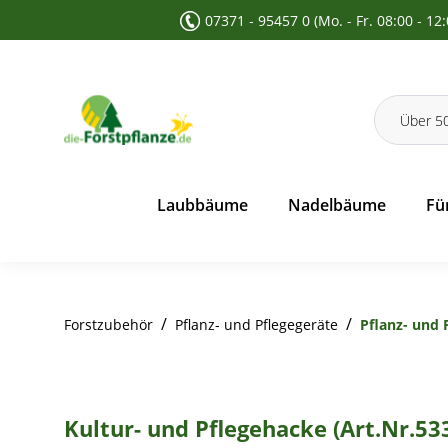
07371 - 95457 0 (Mo. - Fr. 08:00 - 12
 Suche springen
Zur Hauptnavigation springen
Laubbäume
Nadelbäume
Fü
/
/
Forstzubehör
Pflanz- und Pflegegeräte
Pflanz- und 
Kultur- und Pflegehacke (Art.Nr.53