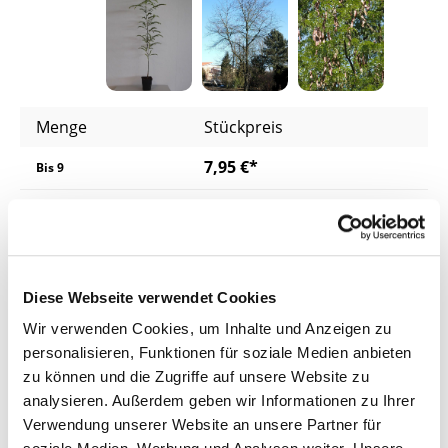
Menge
Stückpreis
7,95 €*
Bis
9
6,95 €*
ab
10
6,45 €*
ab
25
5,95 €*
ab
50
Diese Webseite verwendet Cookies
Wir verwenden Cookies, um Inhalte und Anzeigen zu
Preise inkl. MwSt.
zzgl. Versandkosten
personalisieren, Funktionen für soziale Medien anbieten
zu können und die Zugriffe auf unsere Website zu
Lieferzeit: 4 - 8 Werktage
analysieren. Außerdem geben wir Informationen zu Ihrer
Verwendung unserer Website an unsere Partner für
Produkt Anzahl: Gib den gewünschten Wer
In den Warenkorb