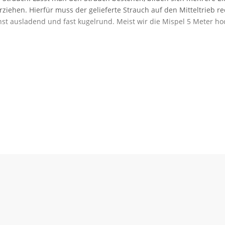
ziehen. Hierfür muss der gelieferte Strauch auf den Mitteltrieb 
t ausladend und fast kugelrund. Meist wir die Mispel 5 Meter ho
chten Mispel. Durch die späte Blüte sind die Pflanzen wenig Spätf
urztrieben. Mespilus germanica ist
selbstfruchtend
, eine zweite Pf