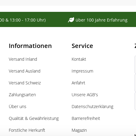
:00 & 13:00 - 17:00 Uhr)
über 100 Jahre Erfahrung
kleinen kugeligen Früchte geerntet und gelagert werden. Den Frost
die geernteten Früchte länger liegen, bildet sich nach und nach Z
t sich von dem dunkelgrünen Laub ab. Am Rand der Früchte stehen 
lees oder Marmeladen weiterverarbeiten.
Informationen
Service
Versand Inland
Kontakt
Versand Ausland
Impressum
Versand Schweiz
Anfahrt
Zahlungsarten
Unsere AGB's
Über uns
Datenschutzerklärung
Qualität & Gewährleistung
Barrierefreiheit
Forstliche Herkunft
Magazin