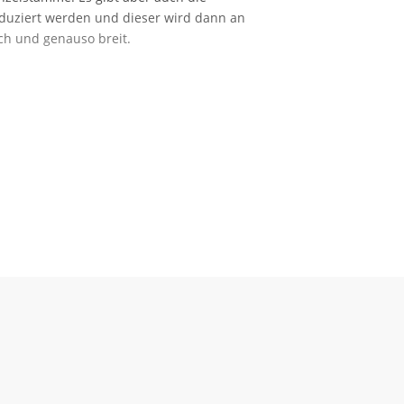
reduziert werden und dieser wird dann an
ch und genauso breit.
rost gefährdet. Die Blüten sind vergleichbar
lanze erhöht jedoch den Ertrag.