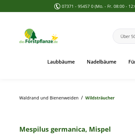
07371 - 95457 0 (Mo. - Fr. 08:00 - 12
 Suche springen
Zur Hauptnavigation springen
Laubbäume
Nadelbäume
Fü
/
Waldrand und Bienenweiden
Wildsträucher
Mespilus germanica, Mispel