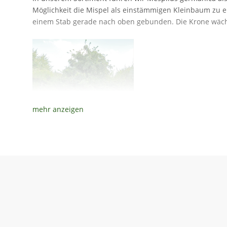
Möglichkeit die Mispel als einstämmigen Kleinbaum zu er
einem Stab gerade nach oben gebunden. Die Krone wächs
Blüte
Zwischen
Mai und Juni
erscheinen die weißen Blüten der e
mit denen der Apfelblüte und stehen an den einzelnen K