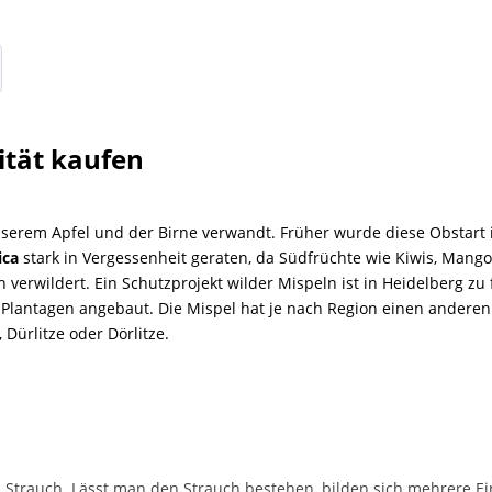
ität kaufen
serem Apfel und der Birne verwandt. Früher wurde diese Obstart i
ica
stark in Vergessenheit geraten, da Südfrüchte wie Kiwis, Man
h verwildert. Ein Schutzprojekt wilder Mispeln ist in Heidelberg z
 Plantagen angebaut. Die Mispel hat je nach Region einen andere
 Dürlitze oder Dörlitze.
 Strauch. Lässt man den Strauch bestehen, bilden sich mehrere Ei