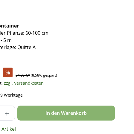
ontainer
r Pflanze: 60-100 cm
- 5 m
erlage: Quitte A
*
%
34,95 €*
(8.58% gespart)
t.
zzgl. Versandkosten
- 9 Werktage
nzahl: Gib den gewünschten Wert ein ode
In den Warenkorb
Artikel