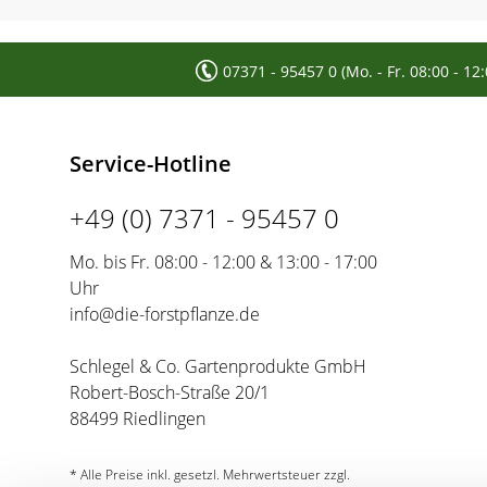
Frucht
07371 - 95457 0 (Mo. - Fr. 08:00 - 12
Nach dem ersten Frost, circa Ende Oktober, können die 
Tannine lassen die Früchte bitter schmecken. Lässt man 
geschmackvoller. Die Fruchtschale ist tiefbraun und heb
aussehen. Man kann sie beispielsweise zu Chutneys, Ge
Service-Hotline
+49 (0) 7371 - 95457 0
Mo. bis Fr. 08:00 - 12:00 & 13:00 - 17:00
Uhr
info@die-forstpflanze.de
Schlegel & Co. Gartenprodukte GmbH
Robert-Bosch-Straße 20/1
88499 Riedlingen
* Alle Preise inkl. gesetzl. Mehrwertsteuer zzgl.