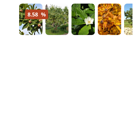
8.58
%