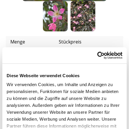
Menge
Stückpreis
5,85 €*
Bis
4
5,05 €*
ab
5
Diese Webseite verwendet Cookies
4,75 €*
ab
10
Wir verwenden Cookies, um Inhalte und Anzeigen zu
personalisieren, Funktionen für soziale Medien anbieten
Preise inkl. MwSt.
zzgl. Versandkosten
zu können und die Zugriffe auf unsere Website zu
Lieferzeit: 4 - 9 Werktage
analysieren. Außerdem geben wir Informationen zu Ihrer
Verwendung unserer Website an unsere Partner für
Produkt Anzahl: Gib den gewünschten Wer
soziale Medien, Werbung und Analysen weiter. Unsere
In den Warenkorb
Partner führen diese Informationen möglicherweise mit