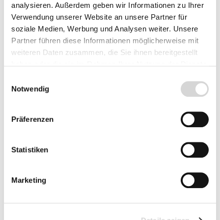
Menge
Stückpreis
analysieren. Außerdem geben wir Informationen zu Ihrer
Verwendung unserer Website an unsere Partner für
3,49 €*
Bis
9
soziale Medien, Werbung und Analysen weiter. Unsere
Partner führen diese Informationen möglicherweise mit
2,89 €*
ab
10
weiteren Daten zusammen, die Sie ihnen bereitgestellt
haben oder die sie im Rahmen Ihrer Nutzung der Dienste
2,49 €*
ab
25
gesammelt haben.
Einwilligungsauswahl
2,29 €*
Notwendig
ab
50
Preise inkl. MwSt.
zzgl. Versandkosten
Präferenzen
Lieferzeit: 4 - 8 Werktage
Statistiken
Produkt Anzahl: Gib den gewünschten Wer
Vorbestellen
Marketing
Fragen zum Artikel