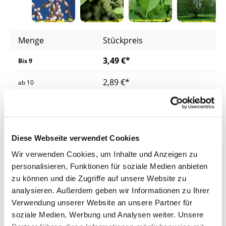
Menge
Stückpreis
3,49 €*
Bis
9
2,89 €*
ab
10
2,49 €*
ab
25
2,29 €*
ab
50
Diese Webseite verwendet Cookies
Preise inkl. MwSt.
zzgl. Versandkosten
Wir verwenden Cookies, um Inhalte und Anzeigen zu
personalisieren, Funktionen für soziale Medien anbieten
Lieferzeit: 4 - 8 Werktage
zu können und die Zugriffe auf unsere Website zu
analysieren. Außerdem geben wir Informationen zu Ihrer
Produkt Anzahl: Gib den gewünschten Wer
Vorbestellen
Verwendung unserer Website an unsere Partner für
soziale Medien, Werbung und Analysen weiter. Unsere