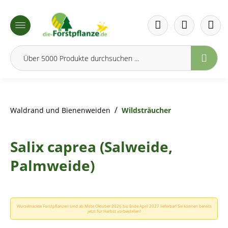
inhalt springen
/
Waldrand und Bienenweiden
Wildsträucher
Salix caprea (Salweide,
Palmweide)
Wurzelnackte Forstpflanzen sind ab Mitte Oktober 2026 bis Ende April 2027 lieferbar! Sie können bereits
jetzt für Herbst vorbestellen!