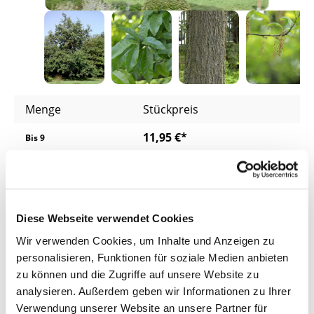
Menge
Stückpreis
11,95 €*
Bis
9
10,95 €*
ab
10
10,45 €*
ab
25
Diese Webseite verwendet Cookies
9,95 €*
ab
50
Wir verwenden Cookies, um Inhalte und Anzeigen zu
personalisieren, Funktionen für soziale Medien anbieten
Preise inkl. MwSt.
zzgl. Versandkosten
zu können und die Zugriffe auf unsere Website zu
Lieferzeit: 4 - 8 Werktage
analysieren. Außerdem geben wir Informationen zu Ihrer
Verwendung unserer Website an unsere Partner für