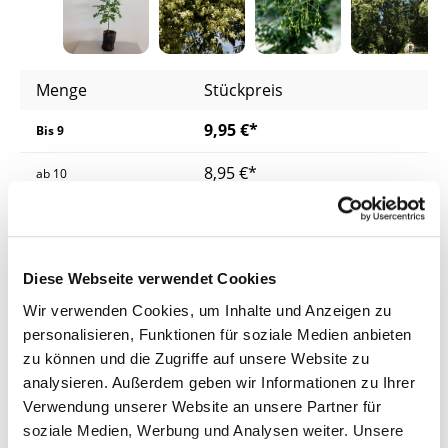
Menge
Stückpreis
9,95 €*
Bis
9
8,95 €*
ab
10
8,45 €*
ab
25
7,95 €*
ab
50
Diese Webseite verwendet Cookies
Preise inkl. MwSt.
zzgl. Versandkosten
Wir verwenden Cookies, um Inhalte und Anzeigen zu
personalisieren, Funktionen für soziale Medien anbieten
Lieferzeit: 4 - 8 Werktage
zu können und die Zugriffe auf unsere Website zu
analysieren. Außerdem geben wir Informationen zu Ihrer
Produkt Anzahl: Gib den gewünschten Wer
Verwendung unserer Website an unsere Partner für
In den Warenkorb
soziale Medien, Werbung und Analysen weiter. Unsere