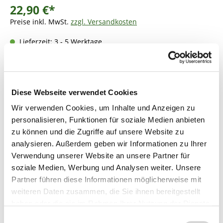
22,90 €*
Preise inkl. MwSt.
zzgl. Versandkosten
Lieferzeit: 3 - 5 Werktage
Produkt Anzahl: Gib den gewünschten Wer
In den Warenkorb
Diese Webseite verwendet Cookies
Fragen zum Artikel
Wir verwenden Cookies, um Inhalte und Anzeigen zu
personalisieren, Funktionen für soziale Medien anbieten
zu können und die Zugriffe auf unsere Website zu
analysieren. Außerdem geben wir Informationen zu Ihrer
Beschreibung
Verwendung unserer Website an unsere Partner für
soziale Medien, Werbung und Analysen weiter. Unsere
Partner führen diese Informationen möglicherweise mit
Bewertungen
weiteren Daten zusammen, die Sie ihnen bereitgestellt
haben oder die sie im Rahmen Ihrer Nutzung der Dienste
gesammelt haben.
Einwilligungsauswahl
Produktsicherheit