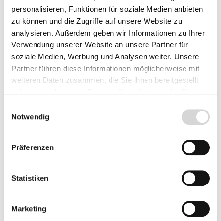
personalisieren, Funktionen für soziale Medien anbieten
Preise inkl. MwSt.
zzgl. Versandkosten
zu können und die Zugriffe auf unsere Website zu
Lieferzeit: 4 - 8 Werktage
analysieren. Außerdem geben wir Informationen zu Ihrer
Verwendung unserer Website an unsere Partner für
Herkunft
soziale Medien, Werbung und Analysen weiter. Unsere
Partner führen diese Informationen möglicherweise mit
weiteren Daten zusammen, die Sie ihnen bereitgestellt
haben oder die sie im Rahmen Ihrer Nutzung der Dienste
Produkt Anzahl: Gib den gewünschten Wer
gesammelt haben.
Einwilligungsauswahl
Vorbestellen
Notwendig
Fragen zum Artikel
Präferenzen
Statistiken
Beschreibung
Marketing