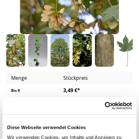
Menge
Stückpreis
3,49 €*
Bis
9
2,59 €*
ab
10
2,39 €*
ab
200
Diese Webseite verwendet Cookies
2,29 €*
ab
400
Wir verwenden Cookies, um Inhalte und Anzeigen zu