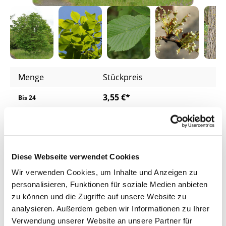
Menge
Stückpreis
3,55 €*
Bis
24
2,55 €*
ab
25
2,47 €*
ab
200
Diese Webseite verwendet Cookies
2,39 €*
ab
400
Wir verwenden Cookies, um Inhalte und Anzeigen zu
personalisieren, Funktionen für soziale Medien anbieten
Preise inkl. MwSt.
zzgl. Versandkosten
zu können und die Zugriffe auf unsere Website zu
Lieferzeit: 4 - 8 Werktage
analysieren. Außerdem geben wir Informationen zu Ihrer
Verwendung unserer Website an unsere Partner für