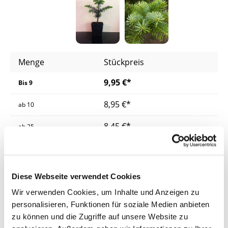
Menge
Stückpreis
9,95 €*
Bis
9
8,95 €*
ab
10
8,45 €*
ab
25
7,95 €*
ab
50
Preise inkl. MwSt.
zzgl. Versandkosten
Diese Webseite verwendet Cookies
Wir verwenden Cookies, um Inhalte und Anzeigen zu
Lieferzeit: 4 - 8 Werktage
personalisieren, Funktionen für soziale Medien anbieten
zu können und die Zugriffe auf unsere Website zu
Herkunft