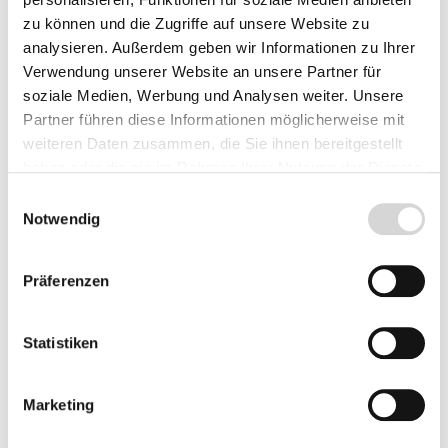
zu können und die Zugriffe auf unsere Website zu
Lieferzeit: 4 - 8 Werktage
analysieren. Außerdem geben wir Informationen zu Ihrer
Herkunft
Verwendung unserer Website an unsere Partner für
soziale Medien, Werbung und Analysen weiter. Unsere
Partner führen diese Informationen möglicherweise mit
weiteren Daten zusammen, die Sie ihnen bereitgestellt
haben oder die sie im Rahmen Ihrer Nutzung der Dienste
Produkt Anzahl: Gib den gewünschten Wer
Vorbestellen
gesammelt haben.
Einwilligungsauswahl
Notwendig
Fragen zum Artikel
Präferenzen
Beschreibung
Statistiken
Marketing
Bewertungen