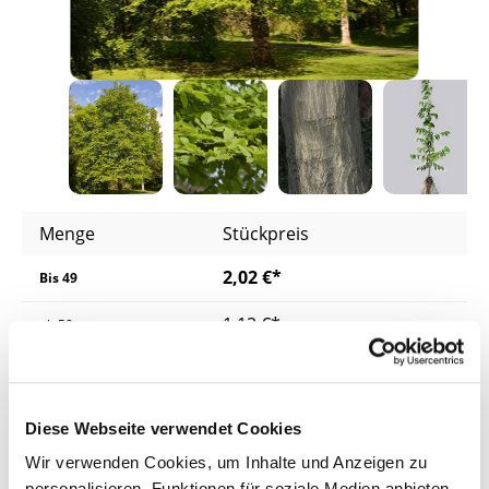
Menge
Stückpreis
2,02 €*
Bis
49
1,12 €*
ab
50
1,05 €*
ab
200
0,99 €*
ab
400
Diese Webseite verwendet Cookies
Wir verwenden Cookies, um Inhalte und Anzeigen zu
Preise inkl. MwSt.
zzgl. Versandkosten
personalisieren, Funktionen für soziale Medien anbieten