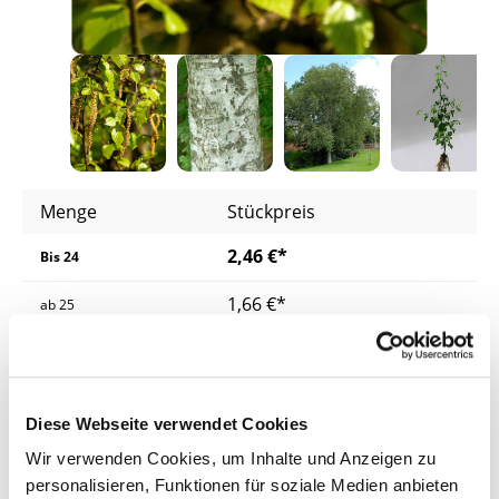
Menge
Stückpreis
2,46 €*
Bis
24
1,66 €*
ab
25
1,60 €*
ab
200
1,54 €*
ab
400
Diese Webseite verwendet Cookies
Preise inkl. MwSt.
zzgl. Versandkosten
Wir verwenden Cookies, um Inhalte und Anzeigen zu
personalisieren, Funktionen für soziale Medien anbieten