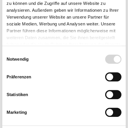
Lieferzeit: 4 - 8 Werktage
zu können und die Zugriffe auf unsere Website zu
analysieren. Außerdem geben wir Informationen zu Ihrer
Herkunft
Verwendung unserer Website an unsere Partner für
soziale Medien, Werbung und Analysen weiter. Unsere
Partner führen diese Informationen möglicherweise mit
weiteren Daten zusammen, die Sie ihnen bereitgestellt
Produkt Anzahl: Gib den gewünschten Wer
haben oder die sie im Rahmen Ihrer Nutzung der Dienste
Vorbestellen
gesammelt haben.
Einwilligungsauswahl
Notwendig
Fragen zum Artikel
Präferenzen
Beschreibung
Statistiken
Bewertungen
Marketing