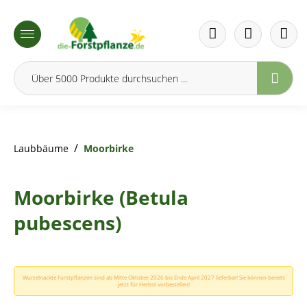
inhalt springen
/
Laubbäume
Moorbirke
Moorbirke (Betula
pubescens)
Wurzelnackte Forstpflanzen sind ab Mitte Oktober 2026 bis Ende April 2027 lieferbar! Sie können bereits
jetzt für Herbst vorbestellen!