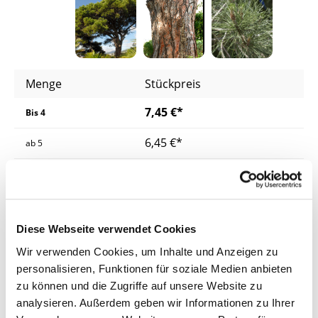
Menge
Stückpreis
7,45 €*
Bis
4
6,45 €*
ab
5
5,95 €*
ab
10
Preise inkl. MwSt.
zzgl. Versandkosten
Diese Webseite verwendet Cookies
Lieferzeit: 4 - 8 Werktage
Wir verwenden Cookies, um Inhalte und Anzeigen zu
personalisieren, Funktionen für soziale Medien anbieten
Herkunft
zu können und die Zugriffe auf unsere Website zu
analysieren. Außerdem geben wir Informationen zu Ihrer