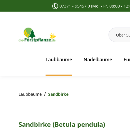
07371 - 95457 0 (Mo. - Fr. 08:00 - 12
 Suche springen
Zur Hauptnavigation springen
Laubbäume
Nadelbäume
Fü
/
Laubbäume
Sandbirke
Sandbirke (Betula pendula)