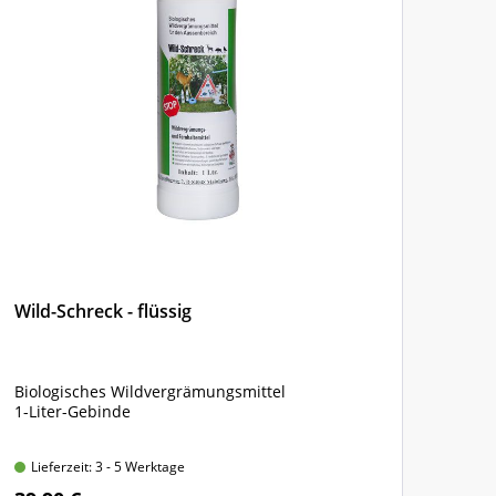
Wild-Schreck - flüssig
Ton
Biologisches Wildvergrämungsmittel
Natu
1-Liter-Gebinde
unte
Bam
Lieferzeit: 3 - 5 Werktage
Lie