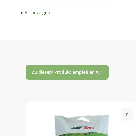
804 01
Norddeutsches Tiefland
Zu diesem Produkt empfehlen wir
804 02
Mittel- und Ostdeutsches Tief- und Hügelland
804 03
Südostdeutsches Hügel- und Bergland
804 04
West- und Süddeutsches Bergland sowie Alpen 