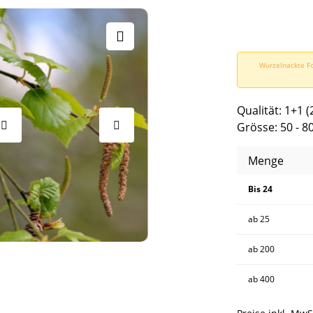
Wurzelnackte Fo
Qualität: 1+1 (
Grösse: 50 - 8
Menge
Bis
24
ab
25
ab
200
ab
400