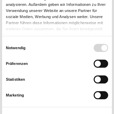
Herkunft
analysieren. Außerdem geben wir Informationen zu Ihrer
Verwendung unserer Website an unsere Partner für
soziale Medien, Werbung und Analysen weiter. Unsere
Partner führen diese Informationen möglicherweise mit
Produkt Anzahl: Gib den gewünschten Wer
weiteren Daten zusammen, die Sie ihnen bereitgestellt
Vorbestellen
haben oder die sie im Rahmen Ihrer Nutzung der Dienste
gesammelt haben.
Einwilligungsauswahl
Fragen zum Artikel
Notwendig
Präferenzen
Beschreibung
Statistiken
Bewertungen
Marketing