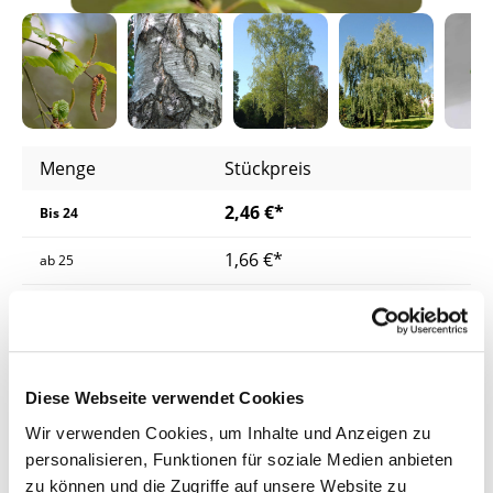
Menge
Stückpreis
2,46 €*
Bis
24
1,66 €*
ab
25
1,60 €*
ab
200
1,54 €*
ab
400
Diese Webseite verwendet Cookies
Preise inkl. MwSt.
zzgl. Versandkosten
Wir verwenden Cookies, um Inhalte und Anzeigen zu
Lieferzeit: 4 - 8 Werktage
personalisieren, Funktionen für soziale Medien anbieten
zu können und die Zugriffe auf unsere Website zu