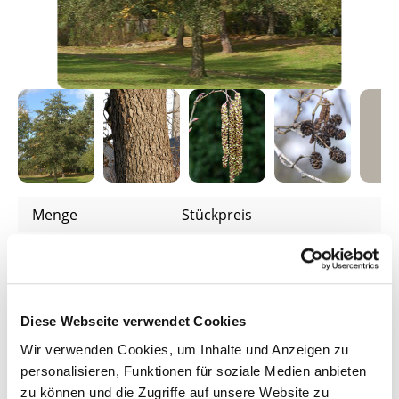
Menge
Stückpreis
3,99 €*
Bis
9
2,89 €*
ab
10
Diese Webseite verwendet Cookies
2,59 €*
ab
200
Wir verwenden Cookies, um Inhalte und Anzeigen zu
2,49 €*
ab
400
personalisieren, Funktionen für soziale Medien anbieten
zu können und die Zugriffe auf unsere Website zu