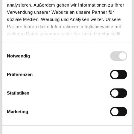
Preise inkl. MwSt.
zzgl. Versandkosten
analysieren. Außerdem geben wir Informationen zu Ihrer
Verwendung unserer Website an unsere Partner für
Nicht lieferbar
soziale Medien, Werbung und Analysen weiter. Unsere
Partner führen diese Informationen möglicherweise mit
Herkunft
weiteren Daten zusammen, die Sie ihnen bereitgestellt
haben oder die sie im Rahmen Ihrer Nutzung der Dienste
gesammelt haben.
Einwilligungsauswahl
Notwendig
Fragen zum Artikel
Präferenzen
Beschreibung
Statistiken
Bewertungen
Marketing