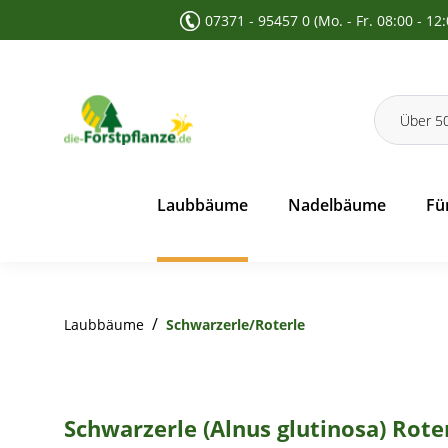
07371 - 95457 0 (Mo. - Fr. 08:00 - 12
 Suche springen
Zur Hauptnavigation springen
Laubbäume
Nadelbäume
Fü
/
Laubbäume
Schwarzerle/Roterle
Schwarzerle (Alnus glutinosa) Rote