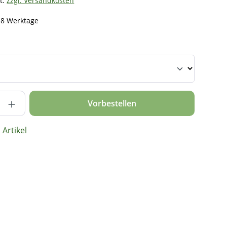
t.
zzgl. Versandkosten
- 8 Werktage
nzahl: Gib den gewünschten Wert ein ode
Vorbestellen
Artikel