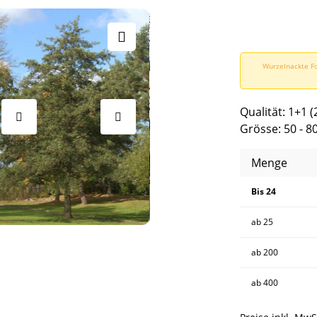
Wurzelnackte Fo
Qualität: 1+1 (
Grösse: 50 - 8
Menge
Bis
24
ab
25
ab
200
ab
400