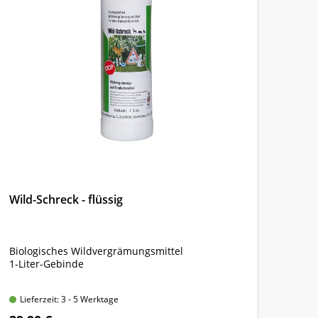
Wild-Schreck - flüssig
Ton
Biologisches Wildvergrämungsmittel
Natu
1-Liter-Gebinde
unte
Bam
Lieferzeit: 3 - 5 Werktage
Lie