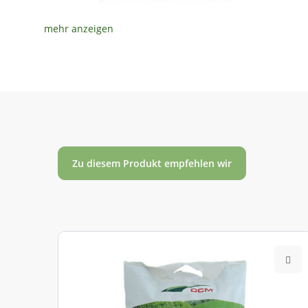
802 01
Nordwestdeutsches Tiefland
802 02
Nordostdeutsches Tiefland
Zu diesem Produkt empfehlen wir
802 03
Mittel- und Ostdeutsches Tief- und Hügelland
802 04
Westdeutsches Bergland
802 05
Oberrheingraben
802 06
Südostdeutsches Hügel- und Bergland
802 07
Süddeutsches Hügel- und Bergland