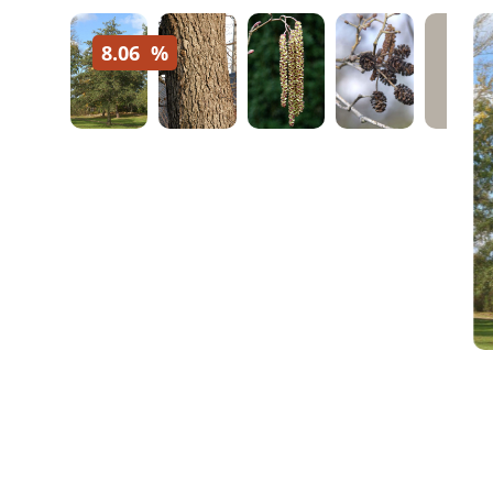
8.06
%