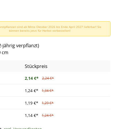
rstpflanzen sind ab Mitte Oktober 2026 bis Ende April 2027 lieferbar! Sie
können bereits jetzt für Herbst vorbestellen!
2-jährig verpflanzt)
0 cm
Stückpreis
2,14 €*
2,24 €*
1,24 €*
1,34 €*
1,19 €*
1,29 €*
1,14 €*
1,24 €*