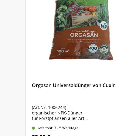
802 08
Alpen und Alpenvorland
Orgasan Universaldünger von Cuxin
(Art.Nr. 1006244)
organischer NPK-Dünger
m
für Forstpflanzen aller Art
Sack mit 5 kg Inhalt
Lieferzeit: 3 - 5 Werktage