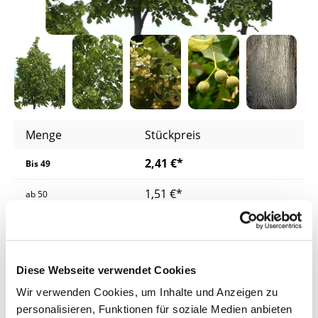
Menge
Stückpreis
2,41 €*
Bis
49
1,51 €*
ab
50
1,45 €*
ab
200
1,39 €*
ab
400
Diese Webseite verwendet Cookies
Preise inkl. MwSt.
zzgl. Versandkosten
Wir verwenden Cookies, um Inhalte und Anzeigen zu
personalisieren, Funktionen für soziale Medien anbieten