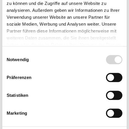
Lieferzeit: 4 - 8 Werktage
zu können und die Zugriffe auf unsere Website zu
analysieren. Außerdem geben wir Informationen zu Ihrer
Herkunft
Verwendung unserer Website an unsere Partner für
soziale Medien, Werbung und Analysen weiter. Unsere
Partner führen diese Informationen möglicherweise mit
weiteren Daten zusammen, die Sie ihnen bereitgestellt
Produkt Anzahl: Gib den gewünschten Wer
haben oder die sie im Rahmen Ihrer Nutzung der Dienste
Vorbestellen
gesammelt haben.
Einwilligungsauswahl
Notwendig
Fragen zum Artikel
Präferenzen
Beschreibung
Statistiken
Bewertungen
Marketing