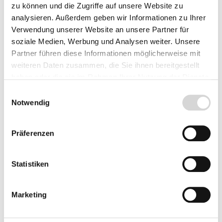
Lieferzeit: 4 - 8 Werktage
zu können und die Zugriffe auf unsere Website zu
analysieren. Außerdem geben wir Informationen zu Ihrer
Herkunft
Verwendung unserer Website an unsere Partner für
soziale Medien, Werbung und Analysen weiter. Unsere
Partner führen diese Informationen möglicherweise mit
weiteren Daten zusammen, die Sie ihnen bereitgestellt
Produkt Anzahl: Gib den gewünschten Wer
haben oder die sie im Rahmen Ihrer Nutzung der Dienste
Vorbestellen
gesammelt haben.
Einwilligungsauswahl
Notwendig
Fragen zum Artikel
Präferenzen
Beschreibung
Statistiken
Bewertungen
Marketing