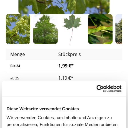
Menge
Stückpreis
1,99 €*
Bis
24
1,19 €*
ab
25
1,13 €*
ab
200
1,08 €*
ab
400
Diese Webseite verwendet Cookies
Preise inkl. MwSt.
zzgl. Versandkosten
Wir verwenden Cookies, um Inhalte und Anzeigen zu
personalisieren, Funktionen für soziale Medien anbieten