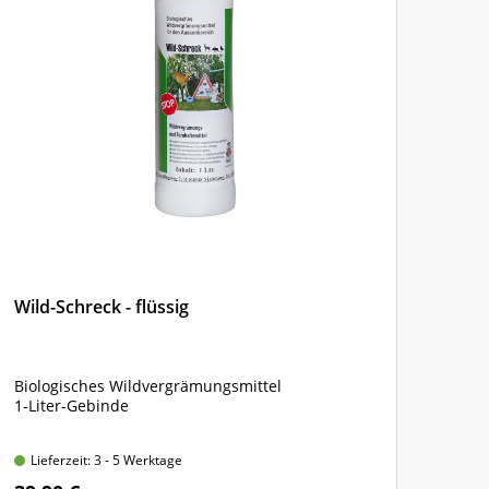
Wild-Schreck - flüssig
Ton
Biologisches Wildvergrämungsmittel
Natu
1-Liter-Gebinde
unte
Bam
Lieferzeit: 3 - 5 Werktage
Lie