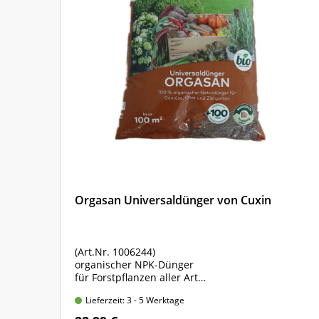
818 07
Harz, Weser und Hessisches Bergland, ausser Sp
818 08
Pfälzerwald
818 09
Oberrheingraben
818 10
Spessart
818 11
Fränkisches Hügelland
818 12
Südostdeutsches Hügel- und Berland
Orgasan Universaldünger von Cuxin
818 13
Süddeutsches Mittelgebirgsland sowie Alpen
(Art.Nr. 1006244)
organischer NPK-Dünger
m
für Forstpflanzen aller Art
Sack mit 5 kg Inhalt
Lieferzeit: 3 - 5 Werktage