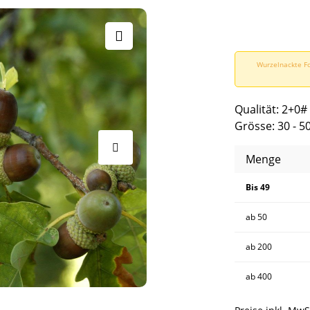
Wurzelnackte Fo
Qualität: 2+0#
Grösse: 30 - 5
Menge
Bis
49
ab
50
ab
200
ab
400