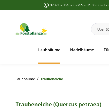
07371 - 95457 0 (Mo. - Fr. 08:00 - 12
 Suche springen
Zur Hauptnavigation springen
Laubbäume
Nadelbäume
Fü
/
Laubbäume
Traubeneiche
Traubeneiche (Quercus petraea)