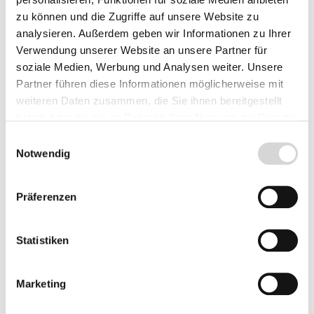
zu können und die Zugriffe auf unsere Website zu
Lieferzeit: 4 - 8 Werktage
analysieren. Außerdem geben wir Informationen zu Ihrer
Herkunft
Verwendung unserer Website an unsere Partner für
soziale Medien, Werbung und Analysen weiter. Unsere
Partner führen diese Informationen möglicherweise mit
weiteren Daten zusammen, die Sie ihnen bereitgestellt
haben oder die sie im Rahmen Ihrer Nutzung der Dienste
Produkt Anzahl: Gib den gewünschten Wer
Vorbestellen
gesammelt haben.
Einwilligungsauswahl
Notwendig
Fragen zum Artikel
Präferenzen
Beschreibung
Statistiken
Marketing
Bewertungen