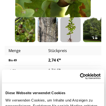
Menge
Stückpreis
2,74 €*
Bis
49
1,74 €*
ab
50
1,67 €*
ab
200
1,59 €*
ab
400
Diese Webseite verwendet Cookies
Wir verwenden Cookies, um Inhalte und Anzeigen zu
Preise inkl. MwSt.
zzgl. Versandkosten
personalisieren, Funktionen für soziale Medien anbieten